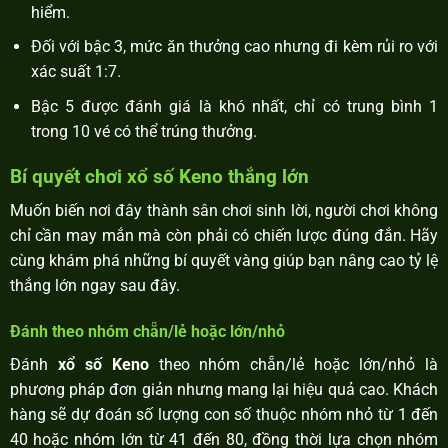
hiểm.
Đối với bậc 3, mức ăn thưởng cao nhưng đi kèm rủi ro với
xác suất 1:7.
Bậc 5 được đánh giá là khó nhất, chỉ có trung bình 1
trong 10 vé có thể trúng thưởng.
Bí quyết chơi xổ số Keno thắng lớn
Muốn biến nơi đây thành sân chơi sinh lời, người chơi không
chỉ cần may mắn mà còn phải có chiến lược đúng đắn. Hãy
cùng khám phá những bí quyết vàng giúp bạn nâng cao tỷ lệ
thắng lớn ngay sau đây.
Đánh theo nhóm chẵn/lẻ hoặc lớn/nhỏ
Đánh
xổ số Keno
theo nhóm chẵn/lẻ hoặc lớn/nhỏ là
phương pháp đơn giản nhưng mang lại hiệu quả cao. Khách
hàng sẽ dự đoán số lượng con số thuộc nhóm nhỏ từ 1 đến
40 hoặc nhóm lớn từ 41 đến 80, đồng thời lựa chọn nhóm