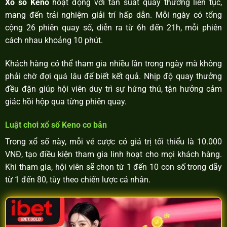
Xổ số Keno
hoạt động với tần suất quay thưởng liên tục,
mang đến trải nghiệm giải trí hấp dẫn. Mỗi ngày có tổng
cộng 26 phiên quay số, diễn ra từ 6h đến 21h, mỗi phiên
cách nhau khoảng 10 phút.
Khách hàng có thể tham gia nhiều lần trong ngày mà không
phải chờ đợi quá lâu để biết kết quả. Nhịp độ quay thưởng
đều đặn giúp hội viên duy trì sự hứng thú, tận hưởng cảm
giác hồi hộp qua từng phiên quay.
Luật chơi xổ số Keno cơ bản
Trong xổ số này, mỗi vé cược có giá trị tối thiểu là 10.000
VNĐ, tạo điều kiện tham gia linh hoạt cho mọi khách hàng.
Khi tham gia, hội viên sẽ chọn từ 1 đến 10 con số trong dãy
từ 1 đến 80, tùy theo chiến lược cá nhân.