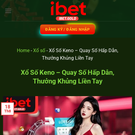
ĐĂNG KÝ / ĐĂNG NHẬP
Home
-
Xổ số
-
Xổ Số Keno – Quay Số Hấp Dẫn,
Thưởng Khủng Liền Tay
Xổ Số Keno – Quay Số Hấp Dẫn,
Thưởng Khủng Liền Tay
18
Th8