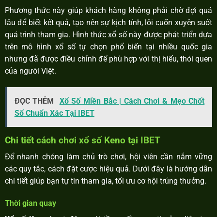
Phương thức này giúp khách hàng không phải chờ đợi quá
lâu để biết kết quả, tạo nên sự kịch tính, lôi cuốn xuyên suốt
quá trình tham gia. Hình thức xổ số này được phát triển dựa
trên mô hình xổ số tự chọn phổ biến tại nhiều quốc gia
nhưng đã được điều chỉnh để phù hợp với thị hiếu, thói quen
của người Việt.
ĐỌC THÊM
Xổ Số Miền Bắc | Cách Chơi & Mẹo Chốt
Số Chuẩn Xác Tại IBET
Chi tiết cách chơi xổ số Keno tại IBET
Để nhanh chóng làm chủ trò chơi, hội viên cần nắm vững
các quy tắc, cách đặt cược hiệu quả. Dưới đây là hướng dẫn
chi tiết giúp bạn tự tin tham gia, tối ưu cơ hội trúng thưởng.
Thời gian quay