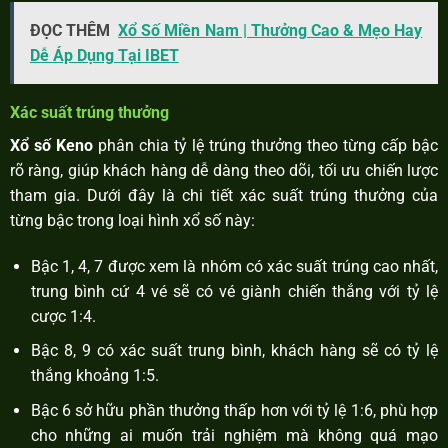
ĐỌC THÊM
Xổ Số Miền Nam | Thưởng Cao & Mẹo Hay
Dễ Áp Dụng Tại IBET
Xác suất trúng thưởng
Xổ số Keno
phân chia tỷ lệ trúng thưởng theo từng cấp bậc
rõ ràng, giúp khách hàng dễ dàng theo dõi, tối ưu chiến lược
tham gia. Dưới đây là chi tiết xác suất trúng thưởng của
từng bậc trong loại hình xổ số này:
Bậc 1, 4, 7 được xem là nhóm có xác suất trúng cao nhất,
trung bình cứ 4 vé sẽ có vé giành chiến thắng với tỷ lệ
cược 1:4.
Bậc 8, 9 có xác suất trung bình, khách hàng sẽ có tỷ lệ
thắng khoảng 1:5.
Bậc 6 sở hữu phần thưởng thấp hơn với tỷ lệ 1:6, phù hợp
cho những ai muốn trải nghiệm mà không quá mạo