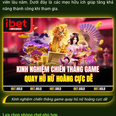
viên lâu năm. Dưới đây là các mẹo hữu ích giúp tăng khả
năng thành công khi tham gia.
Kinh nghiệm chiến thắng game quay hũ nữ hoàng cực dễ
Lựa chọn phòng chơi phù hợp