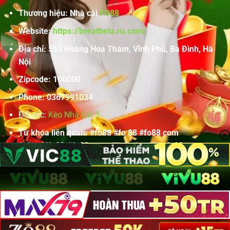
Thương hiệu: Nhà cái
FO88
Website:
https://breathela.ru.com/
Địa chỉ: 553 Hoàng Hoa Thám, Vĩnh Phú, Ba Đình, Hà
Nội
Đánh Cá Vui Vẻ – Chinh Phục Đại Dương Nhận Thưởng Hậu Hĩnh
Zipcode: 100000
Tháng 8 19, 2025
Phone: 0367991034
Đối tác:
Kèo Nhà Cái 5
Từ khóa liên quan: #fo88 #fo 88 #fo88 com
#nhacaifo88
#fo88quest #link_dang_ky_fo88
#nha_cai_fo88 #uytinfo88 _fo88
FO88 - Nhà cái trực tuyến uy tính nhất 2026 ©
FO88 - FO88.QUEST
Chuyên Gia Săn Rồng – Game Bắn Cá Ăn Khách Top Đầu IBET
| Rosie Seo Top One Hứa Sẽ Ngoan