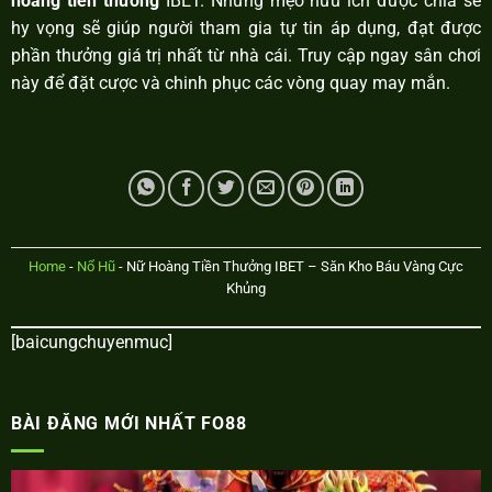
hoàng tiền thưởng
IBET. Những mẹo hữu ích được chia sẻ
hy vọng sẽ giúp người tham gia tự tin áp dụng, đạt được
phần thưởng giá trị nhất từ nhà cái. Truy cập ngay sân chơi
này để đặt cược và chinh phục các vòng quay may mắn.
Siêu Cấp ACE – Đẳng Cấp Bom Tấn Nổ Hũ Thế Hệ Mới 2025
Tháng 8 19, 2025
Home
-
Nổ Hũ
-
Nữ Hoàng Tiền Thưởng IBET – Săn Kho Báu Vàng Cực
Khủng
[baicungchuyenmuc]
BÀI ĐĂNG MỚI NHẤT FO88