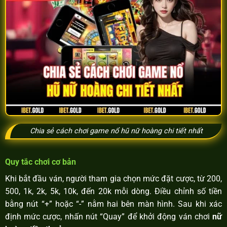
Chia sẻ cách chơi game nổ hũ nữ hoàng chi tiết nhất
Quy tắc chơi cơ bản
Khi bắt đầu ván, người tham gia chọn mức đặt cược, từ 200,
500, 1k, 2k, 5k, 10k, đến 20k mỗi dòng. Điều chỉnh số tiền
bằng nút “+” hoặc “-” nằm hai bên màn hình. Sau khi xác
định mức cược, nhấn nút “Quay” để khởi động ván chơi
nữ