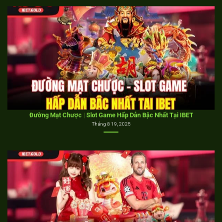
Đường Mạt Chược | Slot Game Hấp Dẫn Bậc Nhất Tại IBET
Tháng 8 19, 2025