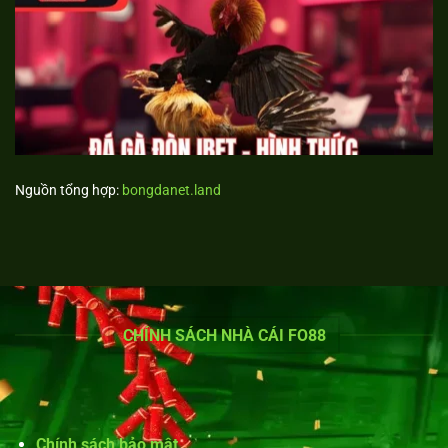
Đá Gà Đòn IBET – Hình Thức Giải Trí Xanh Chín Top 1
Tháng 8 19, 2025
Nguồn tổng hợp:
bongdanet.land
CHÍNH SÁCH NHÀ CÁI FO88
Đá Gà Cựa Sắt IBET – Hình Thức Cá Cược Cuốn Hút 2025
Chính sách bảo mật