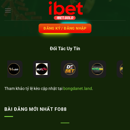
Thức khuya xem World Cup 2026 – Fan Việt chuẩn bị tinh thần chưa?
Tháng 6 19, 2026
ĐĂNG KÝ / ĐĂNG NHẬP
Đối Tác Uy Tín
Tham khảo tỷ lệ kèo cập nhật tại
bongdanet.land
.
Siêu Cấp ACE – Đẳng Cấp Bom Tấn Nổ Hũ Thế Hệ Mới 2025
Tháng 8 19, 2025
BÀI ĐĂNG MỚI NHẤT FO88