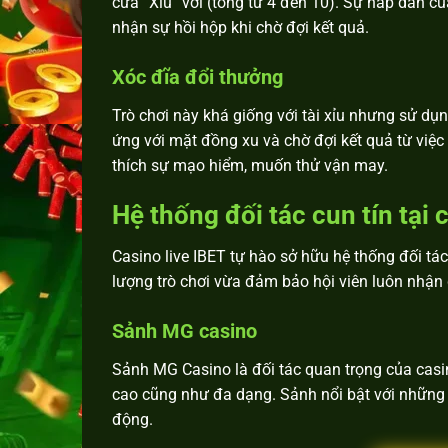
cửa “Xỉu” với (tổng từ 4 đến 10). Sự hấp dẫn c
nhận sự hồi hộp khi chờ đợi kết quả.
Xóc đĩa đổi thưởng
Trò chơi này khá giống với tài xỉu nhưng sử dụ
ứng với mặt đồng xu và chờ đợi kết quả từ việc 
thích sự mạo hiểm, muốn thử vận may.
Hệ thống đối tác cun tín tại 
Casino live IBET tự hào sở hữu hệ thống đối tác
lượng trò chơi vừa đảm bảo hội viên luôn nhận 
Sảnh MG casino
Sảnh MG Casino là đối tác quan trọng của casi
cao cũng như đa dạng. Sảnh nổi bật với những t
động.