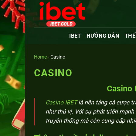
IBET
HƯỚNG DẪN
THỂ
Home
-
Casino
CASINO
Casino 
Casino IBET
là nền tảng cá cược t
như thú vị. Với sự phát triển mạn
truyền thống mà còn cung cấp nhiề