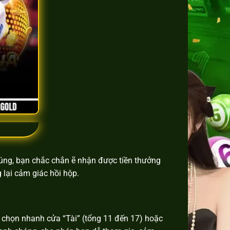
 đúng, bạn chắc chắn ẽ nhận được tiền thưởng
 lại cảm giác hồi hộp.
hể chọn nhanh cửa “Tài” (tổng 11 đến 17) hoặc