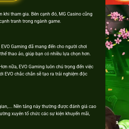
m khi tham gia. Bên cạnh đó, MG Casino cũng
ế cạnh tranh trong ngành game.
ức khuya xem World Cup 2026 – Fan Việt chuẩn bị
 và EVO Gaming đã mang đến cho người chơi
tinh thần chưa?
 thể thao ảo, giúp bạn có nhiều lựa chọn hơn.
Tháng 6 19, 2026
. Hơn nữa, EVO Gaming luôn chú trọng đến việc
i EVO chắc chắn sẽ tạo ra trải nghiệm độc
 gian,…. Nền tảng này thường được đánh giá cao
thường xuyên tổ chức các sự kiện khuyến mãi,
iêu Cấp ACE – Đẳng Cấp Bom Tấn Nổ Hũ Thế Hệ