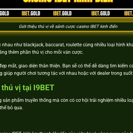
Giới thiệu thú vị về sảnh cược casino IBET kinh điển
c nhau như blackjack, baccarat, roulette cùng nhiều loại hình kh
ăng thêm phần thú vị cho mỗi ván cược.
đẹp mắt, giao diện thân thiện. Bạn sẽ có thể dễ dàng tìm kiếm cá
g giúp người chơi tương tác với nhau hoặc với dealer trong suốt 
thú vị tại I9BET
ng sản phẩm truyền thống mà còn có cơ hội trải nghiệm nhiều lo
thể bỏ qua.