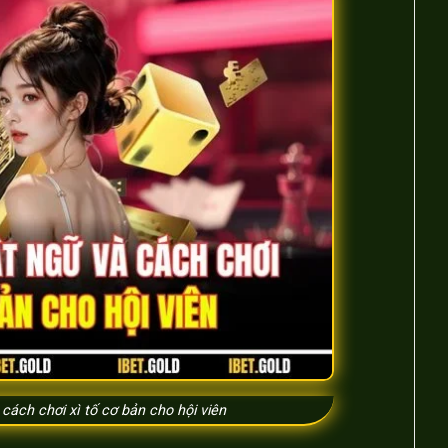
cách chơi xì tố cơ bản cho hội viên