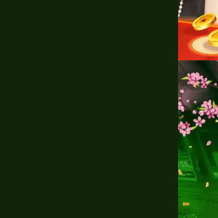
Đại Dương
Tháng 8 19, 2025
Đánh Cá Vui Vẻ – Chinh Phục Đại Dương Nhận
Thưởng Hậu Hĩnh
Tháng 8 19, 2025