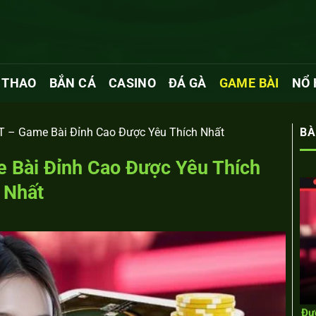
 THAO
BẮN CÁ
CASINO
ĐÁ GÀ
GAME BÀI
NỔ 
ET – Game Bài Đỉnh Cao Được Yêu Thích Nhất
BÀ
e Bài Đỉnh Cao Được Yêu Thích
Đư
Nhất