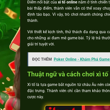
Điểm nổi bật của
xì tố online
nằm ở tính chiến t
bài thấp điểm, thành viên vẫn có thể xoay chu
định táo bạo. Vì vậy, trò chơi nhanh chóng ch
thành.
Với thiết kế kịch tính, thử thách đa dạng qua
cho những ai đam mê game bài. Tỷ lệ trả thư
giải trí tuyệt vời.
ĐỌC THÊM
Poker Online - Khám Phá Game 
Thuật ngữ và cách chơi xì tố
Xì tố là tựa game bắt nguồn từ châu Âu nên cò
đặc trưng. Thành viên chỉ cần tham khảo thô
cược này.