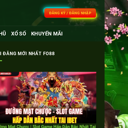
Tháng 8 19, 2025
ĐĂNG KÝ / ĐĂNG NHẬP
HŨ
XỔ SỐ
KHUYẾN MÃI
I ĐĂNG MỚI NHẤT FO88
ờng Mạt Chược | Slot Game Hấp Dẫn Bậc Nhất Tại
IBET
Tháng 8 19, 2025