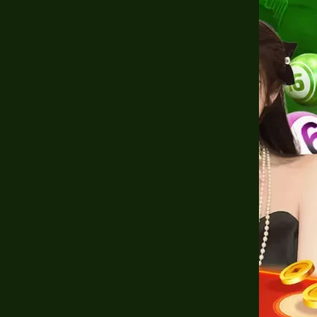
uyên Gia Săn Rồng – Game Bắn Cá Ăn Khách Top
Đầu IBET
Tháng 8 19, 2025
ua Đánh Cá | Trò Chơi Đổi Thưởng 3D Sống Động
Tại IBET
Tháng 8 19, 2025