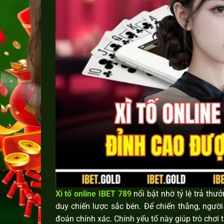
Xì tố online
IBET 789
nổi bật nhờ tỷ lệ trả thư
duy chiến lược sắc bén. Để chiến thắng, người
đoán chính xác. Chính yếu tố này giúp trò chơi t