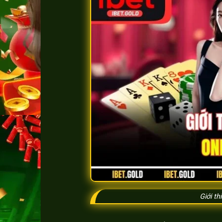
Giới th