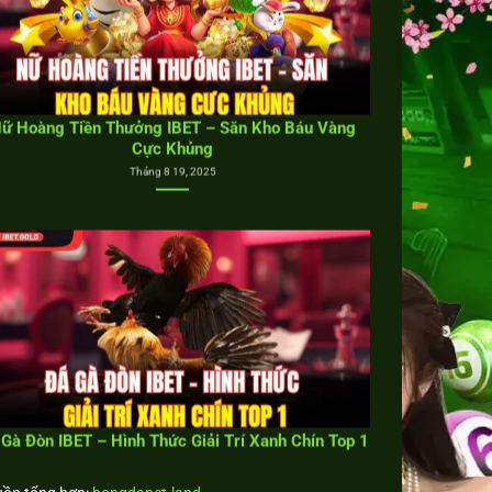
Gà Đòn IBET – Hình Thức Giải Trí Xanh Chín Top 1
Tháng 8 19, 2025