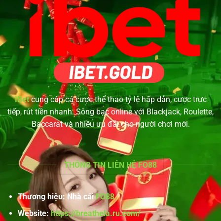
Dàn Sao Đánh Cá IBET – Thế Giới Săn Thưởng Dưới Đại Dương
IBet
cung cấp cá cược thể thao tỷ lệ hấp dẫn, cược trực
Tháng 8 19, 2025
tiếp, rút tiền nhanh. Sòng bạc online với Blackjack, Roulette,
Baccarat và nhiều ưu đãi cho người chơi mới.
THÔNG TIN LIÊN HỆ FO88
Thương hiệu: Nhà cái
FO88
Website:
https://breathela.ru.com/