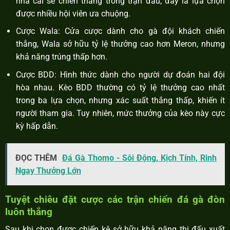
nhà cái sẽ chiến thắng trong trận đấu, đây là lựa chọn
được nhiều hội viên ưa chuộng.
Cược Wala: Cửa cược dành cho gà đội khách chiến
thắng, Wala sở hữu tỷ lệ thưởng cao hơn Meron, nhưng
khả năng trúng thấp hơn.
Cược BDD: Hình thức dành cho người dự đoán hai đội
hòa nhau. Kèo BDD thường có tỷ lệ thưởng cao nhất
trong ba lựa chọn, nhưng xác suất thắng thấp, khiến ít
người tham gia. Tuy nhiên, mức thưởng của kèo này cực
kỳ hấp dẫn.
ĐỌC THÊM
Đá Gà Thomo - Sôi Động, Kịch Tính, Rinh
Ngay Thưởng Lớn
Tuyệt chiêu đặt cược các trận chiến đá gà đòn
luôn thắng
Sau khi chọn được chiến kê sở hữu khả năng thi đấu xuất