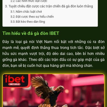
Các hình thức đặt cược
Tuyệt chiêu đặt cược các trận chiến đá gà đòn luôn thắng
Nắm chắc luật chơi
Đặt cược theo sự hiếu chiến
Bắt kèo theo dàn lông
Tìm hiểu về đá gà đòn IBET
Đây là loại gà nòi Việt Nam nổi bật với những cú ra đòn
mạnh mẽ, quyết định thắng thua trong tích tắc. Đặc biệt sở
hữu sức mạnh vượt trội, độ dẻo dai cao, bền bỉ hơn nhiều
giống gà khác. Theo dõi các trận đấu có sự góp mặt của gà
đòn, bạn sẽ bị cuốn hút qua hàng giờ mà không chán.