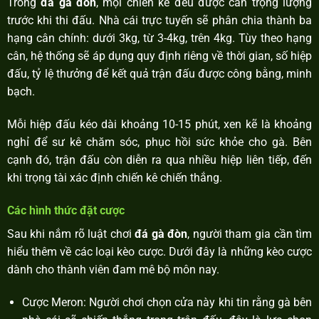
Trong
đá gà đòn
, mọi chiến kê đều được cân trọng lượng
trước khi thi đấu. Nhà cái trực tuyến sẽ phân chia thành ba
hạng cân chính: dưới 3kg, từ 3-4kg, trên 4kg. Tùy theo hạng
cân, hệ thống sẽ áp dụng quy định riêng về thời gian, số hiệp
đấu, tỷ lệ thưởng để kết quả trận đấu được công bằng, minh
bạch.
Mỗi hiệp đấu kéo dài khoảng 10-15 phút, xen kẽ là khoảng
nghỉ để sư kê chăm sóc, phục hồi sức khỏe cho gà. Bên
cạnh đó, trận đấu còn diễn ra qua nhiều hiệp liên tiếp, đến
khi trọng tài xác định chiến kê chiến thắng.
Các hình thức đặt cược
Sau khi nắm rõ luật chơi
đá gà đòn
, người tham gia cần tìm
hiểu thêm về các loại kèo cược. Dưới đây là những kèo cược
dành cho thành viên đam mê bộ môn nay.
Cược Meron: Người chơi chọn cửa này khi tin rằng gà bên