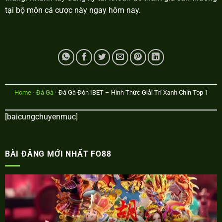
tại bộ môn cá cược này ngay hôm nay.
Siêu Cấp ACE – Đẳng Cấp Bom Tấn Nổ Hũ Thế Hệ Mới 2025
Tháng 8 19, 2025
Home
-
Đá Gà
-
Đá Gà Đòn IBET – Hình Thức Giải Trí Xanh Chín Top 1
[baicungchuyenmuc]
BÀI ĐĂNG MỚI NHẤT FO88
Đường Mạt Chược | Slot Game Hấp Dẫn Bậc Nhất Tại IBET
Tháng 8 19, 2025