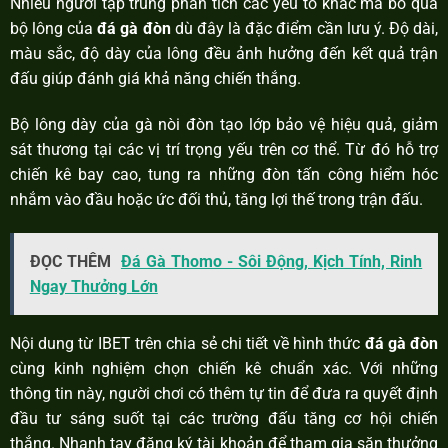
Nhiều người tập trung phân tích các yếu tố khác mà bỏ qua
bộ lông của
đá gà đòn
dù đây là đặc điểm cần lưu ý. Độ dài,
màu sắc, độ dày của lông đều ảnh hưởng đến kết quả trận
đấu giúp đánh giá khả năng chiến thắng.
Bộ lông dày của gà nòi đòn tạo lớp bảo vệ hiệu quả, giảm
sát thương tại các vị trí trọng yếu trên cơ thể. Từ đó hỗ trợ
chiến kê bay cao, tung ra những đòn tấn công hiểm hóc
nhắm vào đầu hoặc ức đối thủ, tăng lợi thế trong trận đấu.
Thức khuya xem World Cup 2026 – Fan Việt chuẩn bị tinh thần chưa?
Tháng 6 19, 2026
ĐỌC THÊM
Đá Gà Thomo - Sôi Động, Kịch Tính, Rinh
Ngay Thưởng Lớn
Nội dung từ IBET trên chia sẻ chi tiết về hình thức
đá gà đòn
cùng kinh nghiệm chọn chiến kê chuẩn xác. Với những
thông tin này, người chơi có thêm tự tin để đưa ra quyết định
đầu tư sáng suốt tại các trường đấu tăng cơ hội chiến
thắng. Nhanh tay đăng ký tài khoản để tham gia săn thưởng