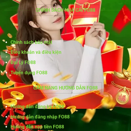
Tháng 8 19, 2025
CHÍNH SÁCH NHÀ CÁI FO88
Chính sách bảo mật
Điều khoản và điều kiện
Đại Lý FO88
Tuyển dụng FO88
Đá Gà Cựa Dao – Hình Thức Chọi Kê Online Đỉnh Nhất IBET 2025
Tháng 8 19, 2025
CẤM NANG HƯỚNG DẪN FO88
Hướng dẫn đăng ký FO88
Hướng dẫn đăng nhập FO88
Hướng dẫn nạp tiền FO88