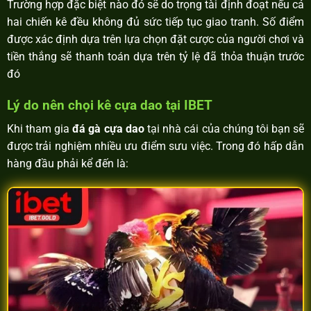
Trường hợp đặc biệt nào đó sẽ do trọng tài định đoạt nếu cả
hai chiến kê đều không đủ sức tiếp tục giao tranh. Số điểm
được xác định dựa trên lựa chọn đặt cược của người chơi và
tiền thắng sẽ thanh toán dựa trên tỷ lệ đã thỏa thuận trước
đó
Lý do nên chọi kê cựa dao tại IBET
Khi tham gia
đá gà cựa dao
tại nhà cái của chúng tôi bạn sẽ
được trải nghiệm nhiều ưu điểm sưu việc. Trong đó hấp dẫn
hàng đầu phải kể đến là: