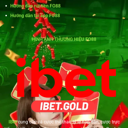
Hướng dẫn rút tiền FO88
Hướng dẫn tải app FO88
Đá Gà Thomo – Sôi Động, Kịch Tính, Rinh Ngay Thưởng Lớn
HÌNH ẢNH THƯƠNG HIỆU FO88
Tháng 8 19, 2025
Dàn Sao Đánh Cá IBET – Thế Giới Săn Thưởng Dưới Đại Dương
IBet
cung cấp cá cược thể thao tỷ lệ hấp dẫn, cược trực
Tháng 8 19, 2025