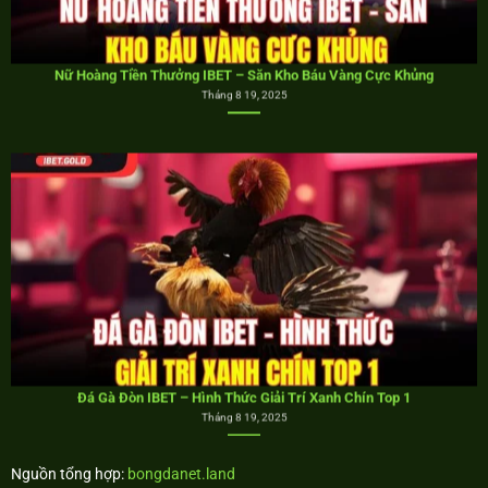
Đá Gà Đòn IBET – Hình Thức Giải Trí Xanh Chín Top 1
Tháng 8 19, 2025
Nguồn tổng hợp:
bongdanet.land