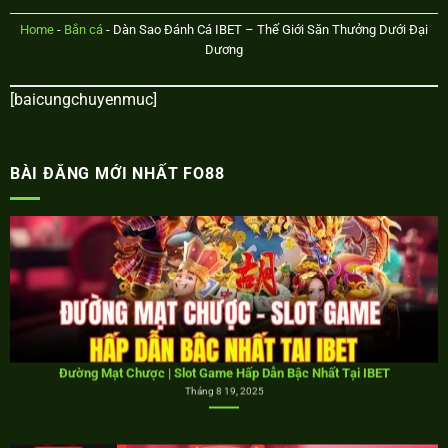
Home
-
Bắn cá
-
Dàn Sao Đánh Cá IBET – Thế Giới Săn Thưởng Dưới Đại
Dương
[baicungchuyenmuc]
BÀI ĐĂNG MỚI NHẤT FO88
Đường Mạt Chược | Slot Game Hấp Dẫn Bậc Nhất Tại IBET
Tháng 8 19, 2025