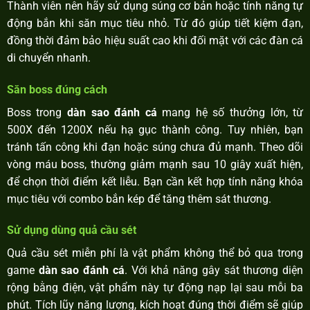
Thành viên nên hãy sử dụng súng cơ bản hoặc tính năng tự
động bắn khi săn mục tiêu nhỏ. Từ đó giúp tiết kiệm đạn,
đồng thời đảm bảo hiệu suất cao khi đối mặt với các đàn cá
di chuyển nhanh.
Săn boss đúng cách
Boss trong
dàn sao đánh cá
mang hệ số thưởng lớn, từ
500X đến 1200X nếu hạ gục thành công. Tuy nhiên, bạn
tránh tấn công khi đạn hoặc súng chưa đủ mạnh. Theo dõi
vòng máu boss, thường giảm mạnh sau 10 giây xuất hiện,
Nạp Đầu Bắn Cá Thưởng 8888K – Cơ Hội Nhận Ưu Đãi Hấp Dẫn
Tháng 8 19, 2025
để chọn thời điểm kết liễu. Bạn cần kết hợp tính năng khóa
mục tiêu với combo bắn kép để tăng thêm sát thương.
Sử dụng dùng quả cầu sét
Quả cầu sét miễn phí là vật phẩm không thể bỏ qua trong
game
dàn sao đánh cá
. Với khả năng gây sát thương diện
rộng bằng điện, vật phẩm này tự động nạp lại sau mỗi ba
phút. Tích lũy năng lượng, kích hoạt đúng thời điểm sẽ giúp