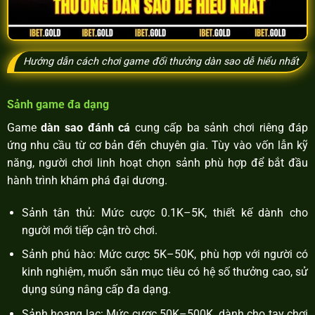
Hướng dẫn cách chơi game đổi thưởng dàn sao dễ hiểu nhất
Sảnh game đa dạng
Game
dàn sao đánh cá
cung cấp ba sảnh chơi riêng đáp
ứng nhu cầu từ cơ bản đến chuyên gia. Tùy vào vốn lẫn kỹ
năng, người chơi linh hoạt chọn sảnh phù hợp để bắt đầu
hành trình khám phá đại dương.
Sảnh tân thủ: Mức cược 0.1K–5K, thiết kế dành cho
người mới tiếp cận trò chơi.
Sảnh phú hào: Mức cược 5K–50K, phù hợp với người có
kinh nghiệm, muốn săn mục tiêu có hệ số thưởng cao, sử
dụng súng nâng cấp đa dạng.
Sảnh hoang lạc: Mức cược 50K–500K, dành cho tay chơi