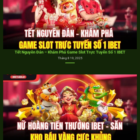
Tết Nguyên Đán – Khám Phá Game Slot Trực Tuyến Số 1 IBET
Tháng 8 19, 2025
Nữ Hoàng Tiền Thưởng IBET – Săn Kho Báu Vàng Cực Khủng
Tháng 8 19, 2025