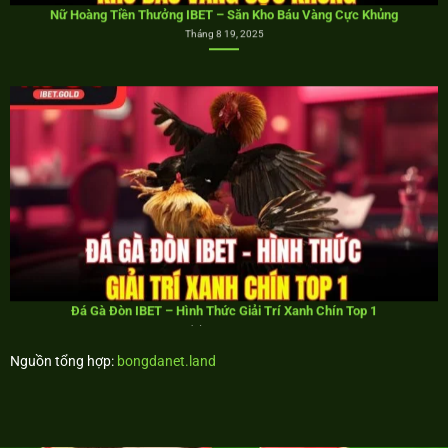
Đá Gà Đòn IBET – Hình Thức Giải Trí Xanh Chín Top 1
Tháng 8 19, 2025
Nguồn tổng hợp:
bongdanet.land
Đá Gà Cựa Sắt IBET – Hình Thức Cá Cược Cuốn Hút 2025