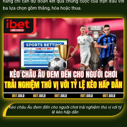
hàng chỉ cần dự đoán kết quả chung cuộc của trận đấu với
ba lựa chọn gồm thắng, hòa hoặc thua.
Kèo châu Âu đem đến cho người chơi trải nghiệm thú vị với tỷ
lệ kèo hấp dẫn