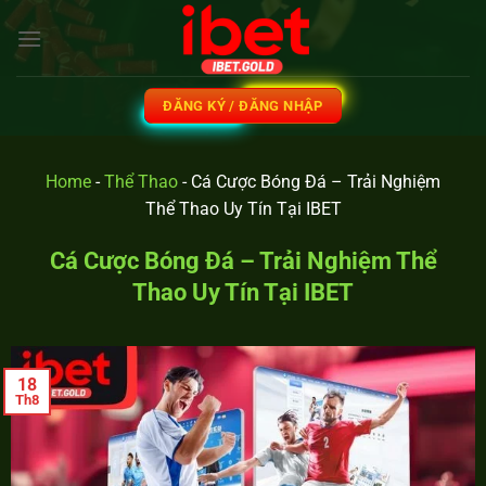
ĐĂNG KÝ / ĐĂNG NHẬP
Home
-
Thể Thao
-
Cá Cược Bóng Đá – Trải Nghiệm
Thể Thao Uy Tín Tại IBET
Cá Cược Bóng Đá – Trải Nghiệm Thể
Thao Uy Tín Tại IBET
18
Th8