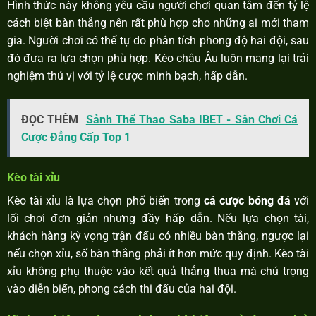
Hình thức này không yêu cầu người chơi quan tâm đến tỷ lệ
cách biệt bàn thắng nên rất phù hợp cho những ai mới tham
gia. Người chơi có thể tự do phân tích phong độ hai đội, sau
đó đưa ra lựa chọn phù hợp. Kèo châu Âu luôn mang lại trải
nghiệm thú vị với tỷ lệ cược minh bạch, hấp dẫn.
ĐỌC THÊM
Sảnh Thể Thao Saba IBET - Sân Chơi Cá
Cược Đẳng Cấp Top 1
Kèo tài xỉu
Kèo tài xỉu là lựa chọn phổ biến trong
cá cược bóng đá
với
lối chơi đơn giản nhưng đầy hấp dẫn. Nếu lựa chọn tài,
khách hàng kỳ vọng trận đấu có nhiều bàn thắng, ngược lại
nếu chọn xỉu, số bàn thắng phải ít hơn mức quy định. Kèo tài
xỉu không phụ thuộc vào kết quả thắng thua mà chú trọng
vào diễn biến, phong cách thi đấu của hai đội.