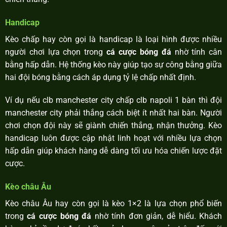
Handicap
Kèo chấp hay còn gọi là handicap là loại hình được nhiều
người chơi lựa chọn trong
cá cược bóng đá
nhờ tính cân
bằng hấp dẫn. Hệ thống kèo này giúp tạo sự công bằng giữa
hai đội bóng bằng cách áp dụng tỷ lệ chấp nhất định.
Ví dụ nếu clb manchester city chấp clb napoli 1 bàn thì đội
manchester city phải thắng cách biệt ít nhất hai bàn. Người
chơi chọn đội này sẽ giành chiến thắng, nhận thưởng. Kèo
handicap luôn được cập nhật linh hoạt với nhiều lựa chọn
hấp dẫn giúp khách hàng dễ dàng tối ưu hóa chiến lược đặt
cược.
Kèo châu Âu
Kèo châu Âu hay còn gọi là kèo 1×2 là lựa chọn phổ biến
trong
cá cược bóng đá
nhờ tính đơn giản, dễ hiểu. Khách