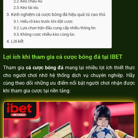
Kèo châu Âu
Kèo tài xỉu
Kinh nghiệm cá cược bóng đá hiệu quả từ cao thủ
Hiểu rõ kèo trước khi đặt cược
Lựa chọn trận đấu cung cấp nhiều thông tin
Không cược nhiều kèo cùng lúc
Lời kết
Lợi ích khi tham gia cá cược bóng đá tại IBET
Tham gia
cá cược bóng đá
mang lại nhiều lợi ích thiết thực
cho người chơi nhờ hệ thống dịch vụ chuyên nghiệp. Hãy
cùng theo dõi những ưu điểm nổi bật người chơi nhận được
khi tham gia cược tại nền tảng: