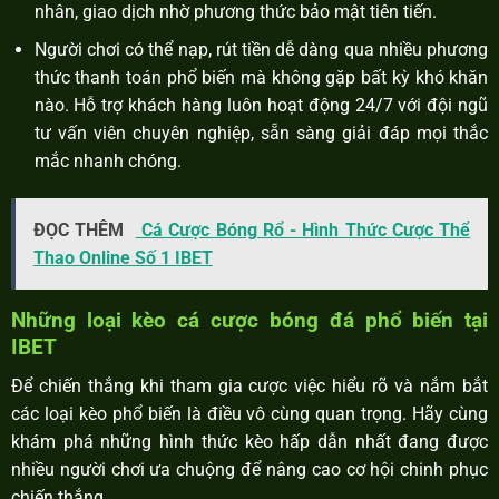
nhân, giao dịch nhờ phương thức bảo mật tiên tiến.
Người chơi có thể nạp, rút tiền dễ dàng qua nhiều phương
thức thanh toán phổ biến mà không gặp bất kỳ khó khăn
nào. Hỗ trợ khách hàng luôn hoạt động 24/7 với đội ngũ
tư vấn viên chuyên nghiệp, sẵn sàng giải đáp mọi thắc
mắc nhanh chóng.
ĐỌC THÊM
Cá Cược Bóng Rổ - Hình Thức Cược Thể
Thao Online Số 1 IBET
Những loại kèo cá cược bóng đá phổ biến tại
IBET
Để chiến thắng khi tham gia cược việc hiểu rõ và nắm bắt
các loại kèo phổ biến là điều vô cùng quan trọng. Hãy cùng
khám phá những hình thức kèo hấp dẫn nhất đang được
nhiều người chơi ưa chuộng để nâng cao cơ hội chinh phục
chiến thắng.