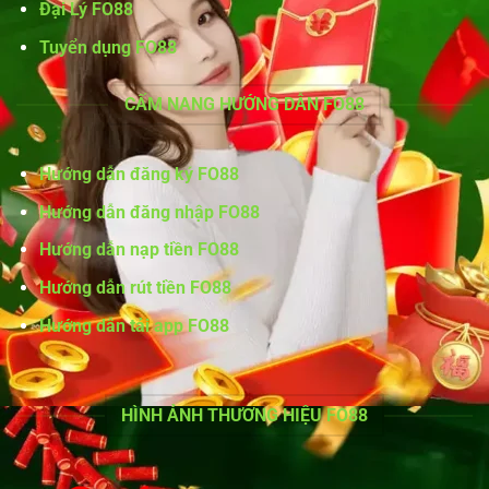
Đại Lý FO88
Tuyển dụng FO88
CẤM NANG HƯỚNG DẪN FO88
Đá Gà Cựa Dao – Hình Thức Chọi Kê Online Đỉnh Nhất IBET 2025
Tháng 8 19, 2025
Hướng dẫn đăng ký FO88
Hướng dẫn đăng nhập FO88
Hướng dẫn nạp tiền FO88
Hướng dẫn rút tiền FO88
Hướng dẫn tải app FO88
HÌNH ẢNH THƯƠNG HIỆU FO88
Đá Gà Thomo – Sôi Động, Kịch Tính, Rinh Ngay Thưởng Lớn
Tháng 8 19, 2025