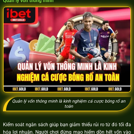
Quản lý vốn thông minh
Quản lý vốn thông minh là kinh nghiệm cá cược bóng rổ an
toàn
Kiểm soát ngân sách giúp bạn giảm thiểu rủi ro từ đó tối đa
Nạp Đầu Bắn Cá Thưởng 8888K – Cơ Hội Nhận Ưu Đãi Hấp Dẫn
hóa lợi nhuận. Người chơi đừng mạo hiểm dồn hết vốn vào