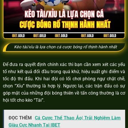
Kèo tài/xỉu là lựa chọn cá cược bóng rổ thịnh hành nhất
Để đưa ra quyết định chính xác thì bạn cần xem xét các yếu
tố như kết quả đối đầu trong quá khứ, hiệu suất ghi điểm và
tốc độ thi đấu. Khi hai đội có lối chơi phòng ngự chặt chẽ,
chọn “Xỉu” thường là hợp lý. Ngược lại, các trận đấu có sự
góp mặt của những đội bóng thiên về tấn công thường là cơ
hội tốt cho kèo “Tài”.
ĐỌC THÊM
Cá Cược Thể Thao Ảo| Trải Nghiệm Làm
Giàu Cực Nhanh Tại IBET