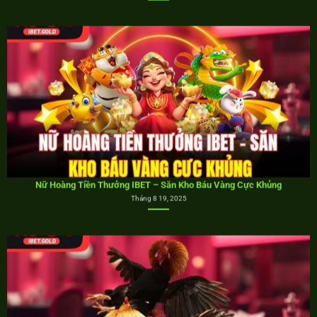
Nữ Hoàng Tiền Thưởng IBET – Săn Kho Báu Vàng Cực Khủng
Tháng 8 19, 2025
Đá Gà Đòn IBET – Hình Thức Giải Trí Xanh Chín Top 1
Tháng 8 19, 2025