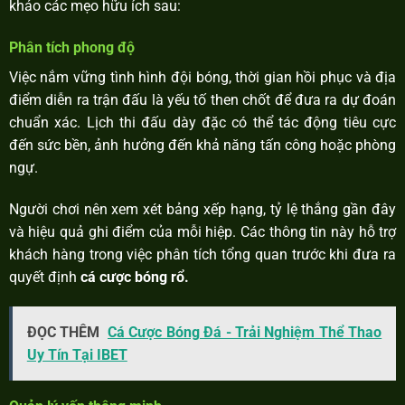
khảo các mẹo hữu ích sau:
Phân tích phong độ
Việc nắm vững tình hình đội bóng, thời gian hồi phục và địa
điểm diễn ra trận đấu là yếu tố then chốt để đưa ra dự đoán
chuẩn xác. Lịch thi đấu dày đặc có thể tác động tiêu cực
đến sức bền, ảnh hưởng đến khả năng tấn công hoặc phòng
ngự.
Người chơi nên xem xét bảng xếp hạng, tỷ lệ thắng gần đây
và hiệu quả ghi điểm của mỗi hiệp. Các thông tin này hỗ trợ
khách hàng trong việc phân tích tổng quan trước khi đưa ra
quyết định
cá cược bóng rổ.
ĐỌC THÊM
Cá Cược Bóng Đá - Trải Nghiệm Thể Thao
Uy Tín Tại IBET