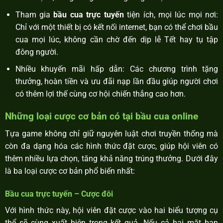
Tham gia
bầu cua trực tuyến
tiện ích, mọi lúc mọi nơi:
Chỉ với một thiết bị có kết nối internet, bạn có thể chơi bầu
cua mọi lúc, không cần chờ đến dịp lễ Tết hay tụ tập
đông người.
Nhiều khuyến mãi hấp dẫn: Các chương trình tặng
thưởng, hoàn tiền và ưu đãi nạp lần đầu giúp người chơi
có thêm lợi thế cùng cơ hội chiến thắng cao hơn.
Những loại cược cơ bản có tại bầu cua online
Tựa game không chỉ giữ nguyên luật chơi truyền thống mà
còn đa dạng hóa các hình thức đặt cược, giúp hội viên có
thêm nhiều lựa chọn, tăng khả năng trúng thưởng. Dưới đây
là ba loại cược cơ bản phổ biến nhất:
Bầu cua trực tuyến – Cược đôi
Với hình thức này, hội viên đặt cược vào hai biểu tượng cụ
thể sẽ cùng xuất hiện trong kết quả. Nếu cả hai mặt bạn