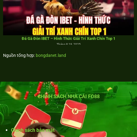
Nguồn tổng hợp:
bongdanet.land
Đá Gà Cựa Sắt IBET – Hình Thức Cá Cược Cuốn Hút 2025
Tháng 8 19, 2025
CHÍNH SÁCH NHÀ CÁI FO88
Chính sách bảo mật