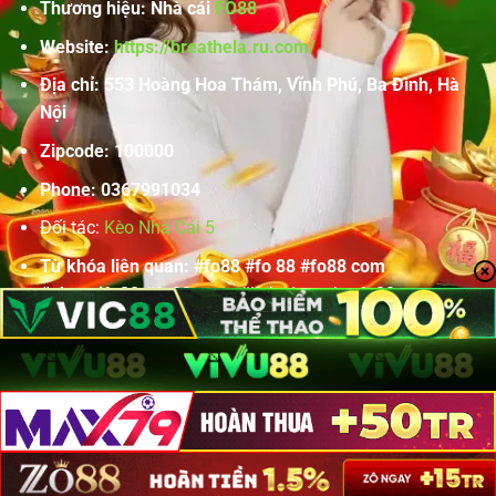
Thương hiệu: Nhà cái
FO88
Website:
https://breathela.ru.com/
Địa chỉ: 553 Hoàng Hoa Thám, Vĩnh Phú, Ba Đình, Hà
Nội
Đánh Cá Vui Vẻ – Chinh Phục Đại Dương Nhận Thưởng Hậu Hĩnh
Tháng 8 19, 2025
Zipcode: 100000
Phone: 0367991034
Đối tác:
Kèo Nhà Cái 5
Từ khóa liên quan: #fo88 #fo 88 #fo88 com
#nhacaifo88
#fo88quest #link_dang_ky_fo88
#nha_cai_fo88 #uytinfo88 _fo88
FO88 - Nhà cái trực tuyến uy tính nhất 2026 ©
FO88 - FO88.QUEST
Chuyên Gia Săn Rồng – Game Bắn Cá Ăn Khách Top Đầu IBET
| Rosie Seo Top One Hứa Sẽ Ngoan
Tháng 8 19, 2025