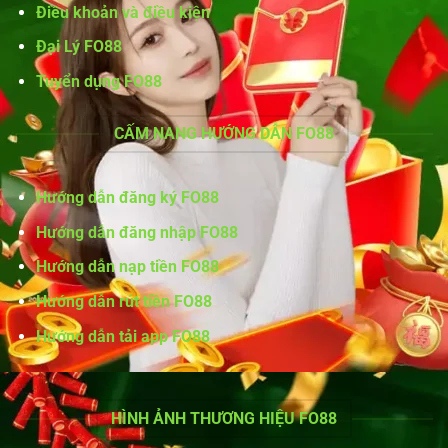
Điều khoản và điều kiện
Đại Lý FO88
Tuyển dụng FO88
Đá Gà Cựa Dao – Hình Thức Chọi Kê Online Đỉnh Nhất IBET 2025
CẤM NANG HƯỚNG DẪN FO88
Tháng 8 19, 2025
Hướng dẫn đăng ký FO88
Hướng dẫn đăng nhập FO88
Hướng dẫn nạp tiền FO88
Hướng dẫn rút tiền FO88
Hướng dẫn tải app FO88
HÌNH ẢNH THƯƠNG HIỆU FO88
Đá Gà Thomo – Sôi Động, Kịch Tính, Rinh Ngay Thưởng Lớn
Tháng 8 19, 2025