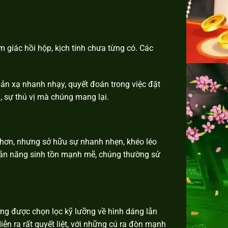
m giác hồi hộp, kịch tính chưa từng có. Các
hản xạ nhanh nhạy, quyết đoán trong việc đặt
, sự thú vị mà chúng mang lại.
 hơn, nhưng sở hữu sự nhanh nhẹn, khéo léo
 bản năng sinh tồn mạnh mẽ, chúng thường sử
ờng được chọn lọc kỹ lưỡng về hình dáng lẫn
n ra rất quyết liệt, với những cú ra đòn mạnh