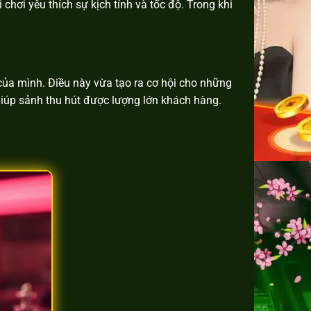
hơi yêu thích sự kịch tính và tốc độ. Trong khi
 của mình. Điều này vừa tạo ra cơ hội cho những
giúp sảnh thu hút được lượng lớn khách hàng.