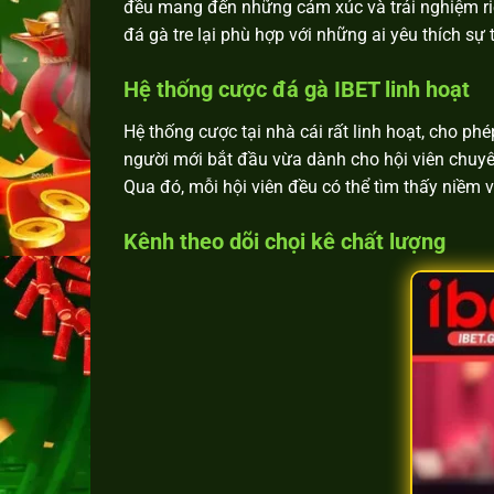
đều mang đến những cảm xúc và trải nghiệm riên
đá gà tre lại phù hợp với những ai yêu thích sự t
Hệ thống cược đá gà IBET linh hoạt
Hệ thống cược tại nhà cái rất linh hoạt, cho p
người mới bắt đầu vừa dành cho hội viên chuyê
Qua đó, mỗi hội viên đều có thể tìm thấy niềm 
Kênh theo dõi chọi kê chất lượng