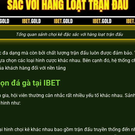
Tổng quan sảnh chọi kê đặc sắc với hàng loạt trận đấu
c đa dạng mà còn bởi chất lượng trận đấu luôn được đảm bảo. V
i lựa chọn các loại hình cược khác nhau. Bên cạnh đó, hệ thốn
ủa khách hàng đối với nền tảng
ọn đá gà tại IBET
 gia, hội viên thường cân nhắc rất nhiều yếu tố khác nhau. Sản
 hình như:
ại hình chọi kê khác nhau bao gồm trận đấu truyền thống đến nh