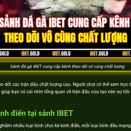
Sảnh đá gà IBET cung cấp kênh theo dõi vô cùng chất lượng
dõi các trận đấu chất lượng cao. Người chơi có thể xem trực ti
giúp bạn có cái nhìn tổng quan về trận đấu vừa tạo nên sự hồi 
inh điển tại sảnh IBET
ghiệm nhiều loại hình chọi kê kinh điển, mỗi loại hình đều ma