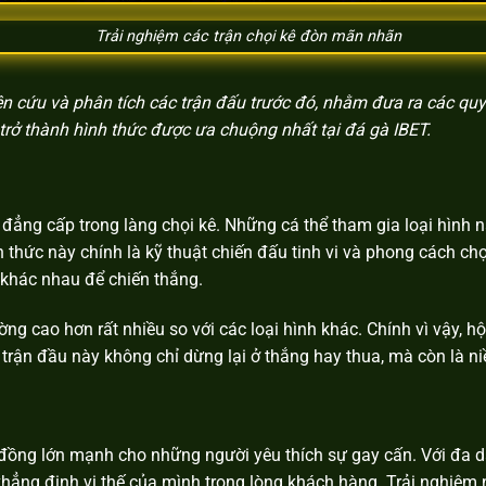
Trải nghiệm các trận chọi kê đòn mãn nhãn
Th
ên cứu và phân tích các trận đấu trước đó, nhằm đưa ra các quy
rở thành hình thức được ưa chuộng nhất tại đá gà IBET.
đẳng cấp trong làng chọi kê. Những cá thể tham gia loại hình
 thức này chính là kỹ thuật chiến đấu tinh vi và phong cách c
 khác nhau để chiến thắng.
ờng cao hơn rất nhiều so với các loại hình khác. Chính vì vậy,
trận đầu này không chỉ dừng lại ở thắng hay thua, mà còn là n
S
g đồng lớn mạnh cho những người yêu thích sự gay cấn. Với đa dạ
hẳng định vị thế của mình trong lòng khách hàng. Trải nghiệm