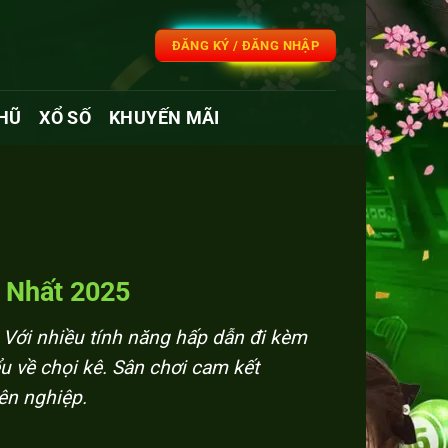
ĐĂNG KÝ / ĐĂNG NHẬP
HŨ
XỔ SỐ
KHUYẾN MÃI
p Nhất 2025
m. Với nhiều tính năng hấp dẫn đi kèm
u về chọi kê. Sân chơi cam kết
ên nghiệp.