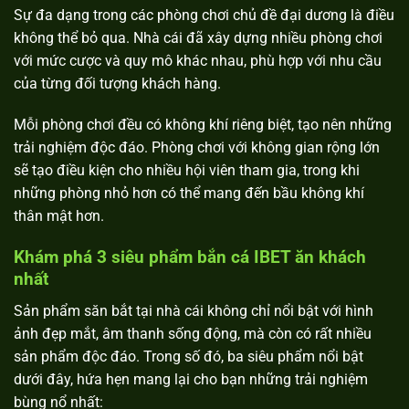
Sự đa dạng trong các phòng chơi chủ đề đại dương là điều
không thể bỏ qua. Nhà cái đã xây dựng nhiều phòng chơi
với mức cược và quy mô khác nhau, phù hợp với nhu cầu
của từng đối tượng khách hàng.
Mỗi phòng chơi đều có không khí riêng biệt, tạo nên những
trải nghiệm độc đáo. Phòng chơi với không gian rộng lớn
sẽ tạo điều kiện cho nhiều hội viên tham gia, trong khi
những phòng nhỏ hơn có thể mang đến bầu không khí
thân mật hơn.
Khám phá 3 siêu phẩm bắn cá IBET ăn khách
nhất
Sản phẩm săn bắt tại nhà cái không chỉ nổi bật với hình
ảnh đẹp mắt, âm thanh sống động, mà còn có rất nhiều
sản phẩm độc đáo. Trong số đó, ba siêu phẩm nổi bật
dưới đây, hứa hẹn mang lại cho bạn những trải nghiệm
bùng nổ nhất: