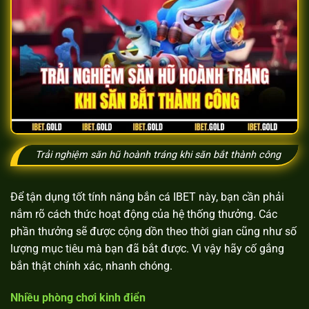
Trải nghiệm săn hũ hoành tráng khi săn bắt thành công
Để tận dụng tốt tính năng bắn cá IBET này, bạn cần phải
nắm rõ cách thức hoạt động của hệ thống thưởng. Các
phần thưởng sẽ được cộng dồn theo thời gian cũng như số
lượng mục tiêu mà bạn đã bắt được. Vì vậy hãy cố gắng
bắn thật chính xác, nhanh chóng.
Nhiều phòng chơi kinh điển