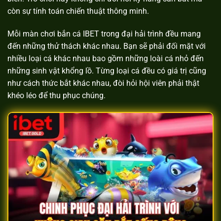
còn sự tính toán chiến thuật thông minh.
Mỗi màn chơi bắn cá IBET trong đại hải trình đều mang
đến những thử thách khác nhau. Bạn sẽ phải đối mặt với
nhiều loại cá khác nhau bao gồm những loài cá nhỏ đến
những sinh vật khổng lồ. Từng loại cá đều có giá trị cũng
như cách thức bắt khác nhau, đòi hỏi hội viên phải thật
khéo léo để thu phục chúng.