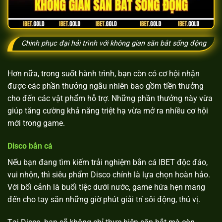
Chinh phục đại hải trình với không gian săn bắt sống động
Hơn nữa, trong suốt hành trình, bạn còn có cơ hội nhận
được các phần thưởng ngẫu nhiên bao gồm tiền thưởng
cho đến các vật phẩm hỗ trợ. Những phần thưởng này vừa
giúp tăng cường khả năng triệt hạ vừa mở ra nhiều cơ hội
mới trong game.
Disco bắn cá
Nếu bạn đang tìm kiếm trải nghiệm bắn cá IBET độc đáo,
vui nhộn, thì siêu phẩm Disco chính là lựa chọn hoàn hảo.
Với bối cảnh là buổi tiệc dưới nước, game hứa hẹn mang
đến cho tay săn những giờ phút giải trí sôi động, thú vị.