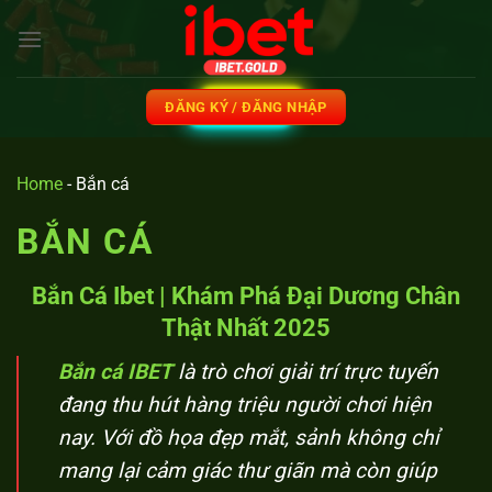
ĐĂNG KÝ / ĐĂNG NHẬP
Home
-
Bắn cá
BẮN CÁ
Bắn Cá Ibet | Khám Phá Đại Dương Chân
Thật Nhất 2025
Bắn cá IBET
là trò chơi giải trí trực tuyến
đang thu hút hàng triệu người chơi hiện
nay. Với đồ họa đẹp mắt, sảnh không chỉ
mang lại cảm giác thư giãn mà còn giúp