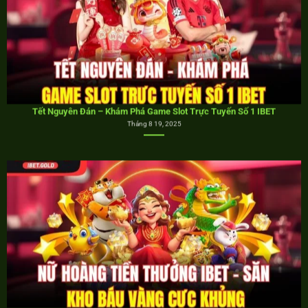
Tết Nguyên Đán – Khám Phá Game Slot Trực Tuyến Số 1 IBET
Tháng 8 19, 2025
Nữ Hoàng Tiền Thưởng IBET – Săn Kho Báu Vàng Cực Khủng
Tháng 8 19, 2025