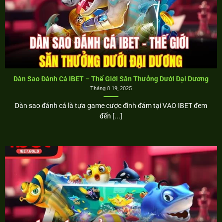
Dàn Sao Đánh Cá IBET – Thế Giới Săn Thưởng Dưới Đại Dương
Tháng 8 19, 2025
Dàn sao đánh cá là tựa game cược đình đám tại VAO IBET đem
đến [...]