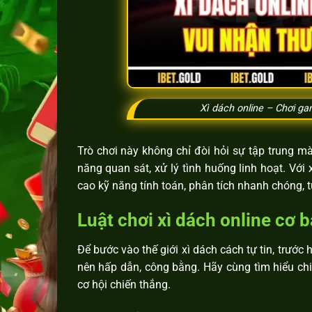
Xì dách online – Chơi g
Trò chơi này không chỉ đòi hỏi sự tập trung mà
năng quan sát, xử lý tình huống linh hoạt. Với 
cao kỹ năng tính toán, phân tích nhanh chóng, t
Luật chơi xì dách online cơ b
Để bước vào thế giới xì dách cách tự tin, trước
nên hấp dẫn, công bằng. Hãy cùng tìm hiểu chi
cơ hội chiến thắng.