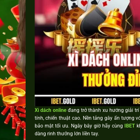
Xì dách online
đang trở thành xu hướng giải tr
tính, chiến thuật cao. Nền tảng gây ấn tượng v
bảo mật tối ưu. Ngây bây giờ hãy cùng
IBET
kh
dàng rinh thưởng lớn liền tay.