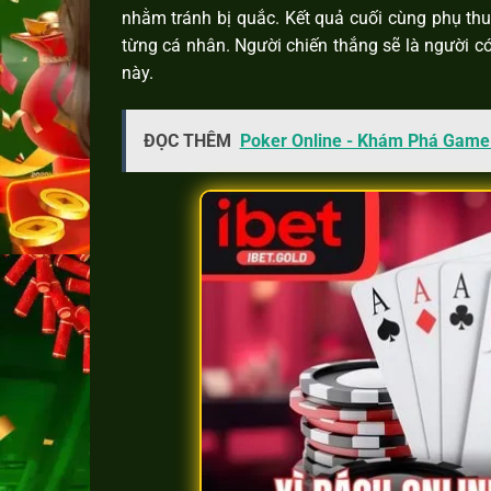
nhằm tránh bị quắc. Kết quả cuối cùng phụ th
từng cá nhân. Người chiến thắng sẽ là người c
này.
ĐỌC THÊM
Poker Online - Khám Phá Game 