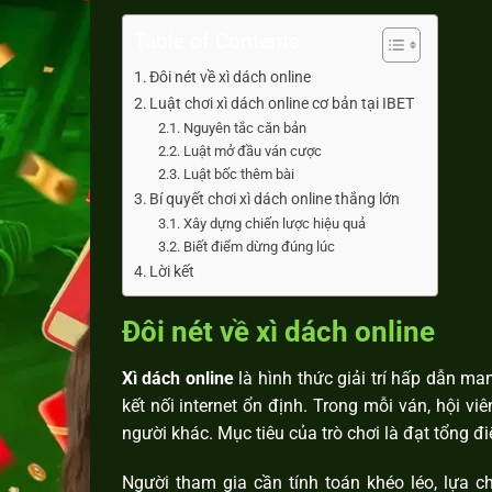
Table of Contents
Đôi nét về xì dách online
Luật chơi xì dách online cơ bản tại IBET
Nguyên tắc căn bản
Luật mở đầu ván cược
Luật bốc thêm bài
Bí quyết chơi xì dách online thắng lớn
Xây dựng chiến lược hiệu quả
Biết điểm dừng đúng lúc
Lời kết
Đôi nét về xì dách online
Xì dách online
là hình thức giải trí hấp dẫn ma
kết nối internet ổn định. Trong mỗi ván, hội vi
người khác. Mục tiêu của trò chơi là đạt tổng 
Người tham gia cần tính toán khéo léo, lựa ch