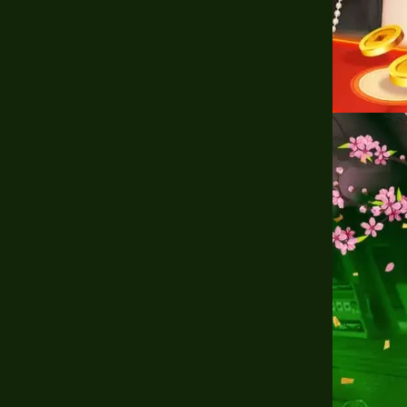
Đại Dương
Tháng 8 19, 2025
Đánh Cá Vui Vẻ – Chinh Phục Đại Dương Nhận
Thưởng Hậu Hĩnh
Tháng 8 19, 2025