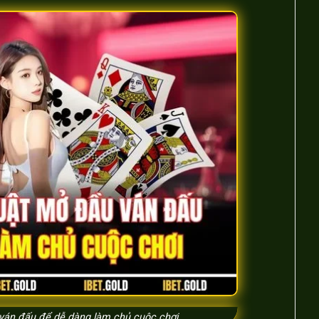
Ch
V
 ván đấu để dễ dàng làm chủ cuộc chơi