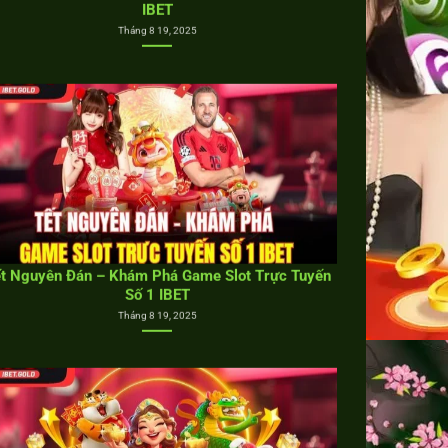
t Nguyên Đán – Khám Phá Game Slot Trực Tuyến
Số 1 IBET
Tháng 8 19, 2025
ữ Hoàng Tiền Thưởng IBET – Săn Kho Báu Vàng
Cực Khủng
Tháng 8 19, 2025