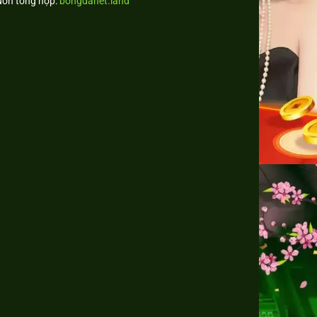
ồn tổng hợp:
bongdanet.land
 Gà Cựa Sắt IBET – Hình Thức Cá Cược Cuốn Hút
2025
Tháng 8 19, 2025
Gà Cựa Dao – Hình Thức Chọi Kê Online Đỉnh Nhất
IBET 2025
Tháng 8 19, 2025