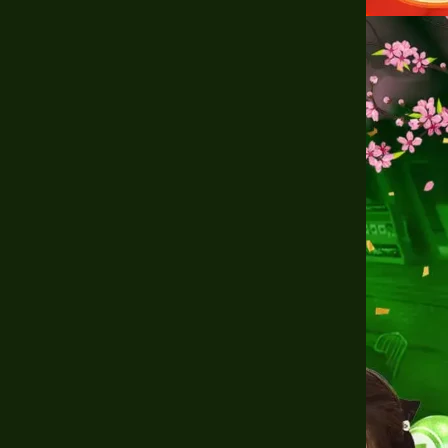
ì Tố Online IBET – Game Bài Đỉnh Cao Được Yêu
Thích Nhất
Tháng 8 19, 2025