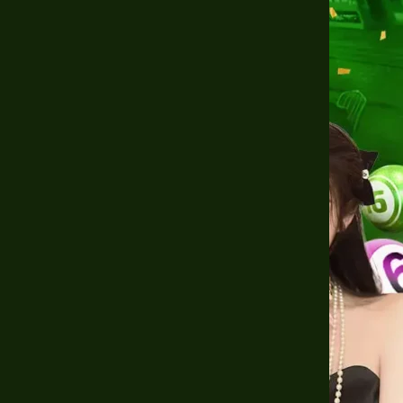
Đá Gà Thomo – Sôi Động, Kịch Tính, Rinh Ngay
Thưởng Lớn
Tháng 8 19, 2025
n Sao Đánh Cá IBET – Thế Giới Săn Thưởng Dưới