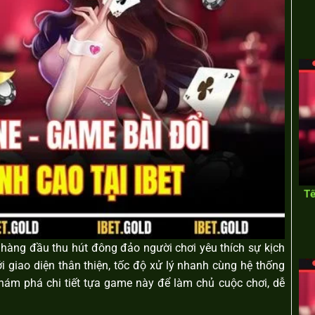
Tế
í hàng đầu thu hút đông đảo người chơi yêu thích sự kịch
ới giao diện thân thiện, tốc độ xử lý nhanh cùng hệ thống
N
ám phá chi tiết tựa game này để làm chủ cuộc chơi, dễ