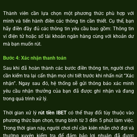
Thành viên cần lựa chọn một phương thức phù hợp với
mình và tiến hành điền các thông tin cần thiết. Cụ thể, bạn
hãy điền đầy đủ các thông tin yêu cầu bao gồm: Thông tin
ví điện tử hoặc số tài khoản ngân hàng cùng với khoản dư
mà bạn muốn rút.
Bước 4: Xác nhận thanh toán
Sau khi đã hoàn thành các bước điền thông tin, người chơi
cần kiểm tra lại cẩn thận mọi chi tiết trước khi nhấn nút “Xác
nhận”. Ngay sau đó, hệ thống sẽ gửi thông báo xác minh
yêu cầu nhận thưởng của bạn đã được ghi nhận và đang
trong quá trình xử lý.
Thời gian xử lý
rút tiền IBET
có thể thay đổi tùy thuộc vào
phương thức bạn chọn, trung bình từ 3 đến 5 phút làm việc.
Trong thời gian này, người chơi chỉ cần kiên nhẫn chờ đợi và
thường xuyên kiểm tra để đảm bảo lợi nhuận đã được