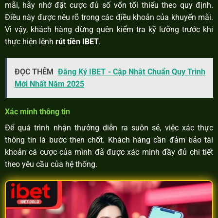
mãi, hãy nhớ đặt cược đủ số vốn tối thiểu theo quy định.
Điều này được nêu rõ trong các điều khoản của khuyến mãi.
Vì vậy, khách hàng đừng quên kiểm tra kỹ lưỡng trước khi
thực hiện lệnh
rút tiền IBET
.
ĐỌC THÊM
Đăng Ký IBET - Cập Nhật Chuẩn Quy Trình
Mới Nhất Năm 2025
Xác minh thông tin
Để quá trình nhận thưởng diễn ra suôn sẻ, việc xác thực
thông tin là bước then chốt. Khách hàng cần đảm bảo tài
khoản cá cược của mình đã được xác minh đầy đủ chi tiết
theo yêu cầu của hệ thống.