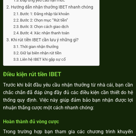
Đáp ứng yêu cầu hạn mức
Hướng dẫn nhận thưởng IBET nhanh chóng
Bước 1: Đăng nhập tài khoản
Bước 2: Chọn mục “Rút tiền”
Bước 3: Chọn cách giao dịch
Bước 4: Xác nhận thanh toán
Khi rút tiền IBET cần lưu ý những gì?
Thời gian nhận thưởng
Giữ lại biên nhận rút tiền
Liên hệ IBET khi gặp sự cố
Điều kiện rút tiền IBET
Trước khi bắt đầu yêu cầu nhận thưởng từ nhà cái, bạn cần
chắc chắn đã đáp ứng đầy đủ các điều kiện cần thiết do hệ
thống quy định. Việc này giúp đảm bảo bạn nhận được lợi
nhuận thắng cược một cách nhanh chóng:
Hoàn thành đủ vòng cược
Trong trường hợp bạn tham gia các chương trình khuyến