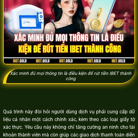
Xác minh đủ mọi thông tin là điều kiện để rút tiền IBET thành
công
Quá trình này đòi hỏi người dùng dịch vụ phải cung cấp dữ
liệu cá nhân một cách chính xác, kèm theo các loại giấy tờ
xác thực. Yêu cầu này không chỉ tăng cường an ninh cho tài
khoản thành viên mà còn giúp các giao dịch thanh toán diễn