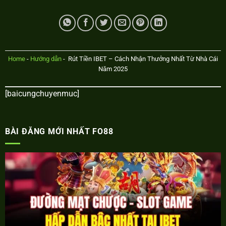
Siêu Cấp ACE – Đẳng Cấp Bom Tấn Nổ Hũ Thế Hệ Mới 2025
Tháng 8 19, 2025
Home
-
Hướng dẫn
-
Rút Tiền IBET – Cách Nhận Thưởng Nhất Từ Nhà Cái
Năm 2025
[baicungchuyenmuc]
BÀI ĐĂNG MỚI NHẤT FO88
Đường Mạt Chược | Slot Game Hấp Dẫn Bậc Nhất Tại IBET
Tháng 8 19, 2025