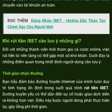
chuyển vào tài khoản an toàn.
ĐỌC THÊM
Đăng Nhập IBET - Hướng Dẫn Thao Tác
Chính Xác Cho Người Mới
Khi rút tiền IBET cần lưu ý những gì?
Đối với những thành viên mới tham gia cá cược online, việc
rút tiền từ nền tảng có thể gặp một số khó khăn. Dưới đây là
những điểm quan trọng nhất định người dùng cần lưu ý:
Thời gian nhận thưởng
Bạn hãy đảm bảo đường truyền Internet của mình luôn duy
trì tình trạng ổn định trong suốt quá trình
rút tiền IBET
.
Đường truyền yếu có thể dẫn đến sự cố hoặc giao dịch diễn
ra không trọn vẹn. Điều này buộc người dùng phải thực hiện
lại, gây lãng phí thời gian.