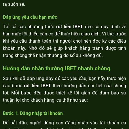
ra suôn sẻ.
Đáp ứng yêu cầu hạn mức
Tất cả các phương thức
rút tiền IBET
đều có quy định về
hạn mức tối thiểu cần có để thực hiện giao dịch. Vì thế, trước
khi yêu cầu thanh toán thì người chơi nên đọc kỹ các điều
khoản này. Nhờ đó sẽ giúp khách hàng tránh được tình
trạng không thể nhận thưởng do số dư không đủ.
Hướng dẫn nhận thưởng IBET nhanh chóng
Sau khi đã đáp ứng đầy đủ các yêu cầu, bạn hãy thực hiện
các bước
rút tiền IBET
theo hướng dẫn chi tiết của chúng
tôi. Mỗi bước đều được thiết kế tối giản để đảm bảo sự
thuận lợi cho khách hàng, cụ thể như sau:
Bước 1: Đăng nhập tài khoản
Để bắt đầu, người dùng cần đăng nhập vào tài khoản cá