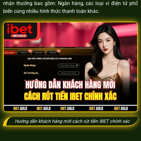
nhận thưởng bao gồm: Ngân hàng, các loại ví điện tử phổ
biến cùng nhiều hình thức thanh toán khác.
Hướng dẫn khách hàng mới cách rút tiền IBET chính xác