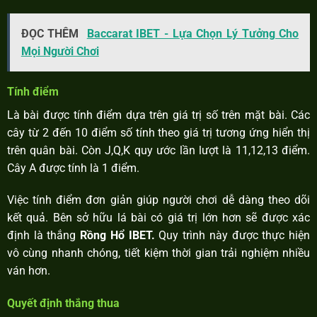
ĐỌC THÊM
Baccarat IBET - Lựa Chọn Lý Tưởng Cho
Mọi Người Chơi
Tính điểm
Là bài được tính điểm dựa trên giá trị số trên mặt bài. Các
cây từ 2 đến 10 điểm số tính theo giá trị tương ứng hiển thị
trên quân bài. Còn J,Q,K quy ước lần lượt là 11,12,13 điểm.
Cây A được tính là 1 điểm.
Việc tính điểm đơn giản giúp người chơi dễ dàng theo dõi
kết quả. Bên sở hữu lá bài có giá trị lớn hơn sẽ được xác
định là thắng
Rồng Hổ IBET.
Quy trình này được thực hiện
vô cùng nhanh chóng, tiết kiệm thời gian trải nghiệm nhiều
ván hơn.
Quyết định thắng thua