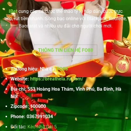
IBet
cung cấp cá cược thể thao tỷ lệ hấp dẫn, cược trực
Dàn Sao Đánh Cá IBET – Thế Giới Săn Thưởng Dưới Đại Dương
Tháng 8 19, 2025
tiếp, rút tiền nhanh. Sòng bạc online với Blackjack, Roulette,
Baccarat và nhiều ưu đãi cho người chơi mới.
THÔNG TIN LIÊN HỆ FO88
Thương hiệu: Nhà cái
FO88
Website:
https://breathela.ru.com/
Địa chỉ: 553 Hoàng Hoa Thám, Vĩnh Phú, Ba Đình, Hà
Nội
Đánh Cá Vui Vẻ – Chinh Phục Đại Dương Nhận Thưởng Hậu Hĩnh
Tháng 8 19, 2025
Zipcode: 100000
Phone: 0367991034
Đối tác:
Kèo Nhà Cái 5