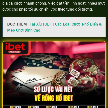
gia cá cược nhanh chóng. Việc đặt tiền linh hoạt, nhiều mức
cược cho phép tối ưu chiến lược theo từng đối tượng.
ĐỌC THÊM
Tài Xỉu IBET | Các Loại Cược Phổ Biến &
Mẹo Chơi Đỉnh Cao