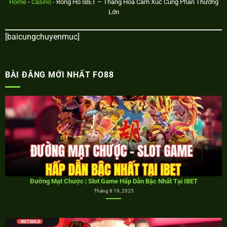
Home
-
Casino
-
Rồng Hổ IBET – Thăng Hoa Cảm Xúc Cùng Phần Thưởng
Lớn
[baicungchuyenmuc]
BÀI ĐĂNG MỚI NHẤT FO88
Đường Mạt Chược | Slot Game Hấp Dẫn Bậc Nhất Tại IBET
Tháng 8 19, 2025