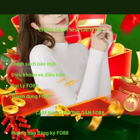
Đá Gà Cựa Sắt IBET – Hình Thức Cá Cược Cuốn Hút 2025
Tháng 8 19, 2025
CHÍNH SÁCH NHÀ CÁI FO88
Chính sách bảo mật
Điều khoản và điều kiện
Đại Lý FO88
Tuyển dụng FO88
Đá Gà Cựa Dao – Hình Thức Chọi Kê Online Đỉnh Nhất IBET 2025
CẤM NANG HƯỚNG DẪN FO88
Tháng 8 19, 2025
Hướng dẫn đăng ký FO88