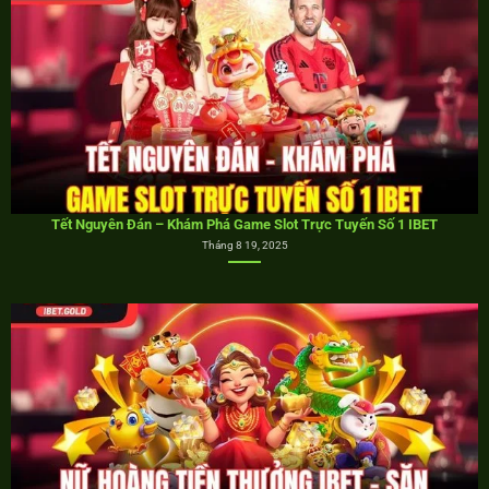
Tết Nguyên Đán – Khám Phá Game Slot Trực Tuyến Số 1 IBET
Tháng 8 19, 2025
Nữ Hoàng Tiền Thưởng IBET – Săn Kho Báu Vàng Cực Khủng
Tháng 8 19, 2025