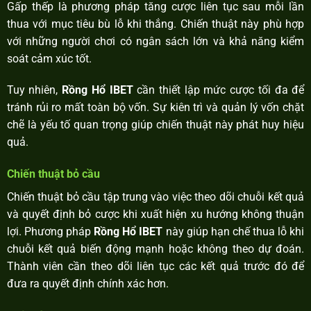
Gấp thếp là phương pháp tăng cược liên tục sau mỗi lần
thua với mục tiêu bù lỗ khi thắng. Chiến thuật này phù hợp
với những người chơi có ngân sách lớn và khả năng kiểm
soát cảm xúc tốt.
Tuy nhiên,
Rồng Hổ IBET
cần thiết lập mức cược tối đa để
tránh rủi ro mất toàn bộ vốn. Sự kiên trì và quản lý vốn chặt
chẽ là yếu tố quan trọng giúp chiến thuật này phát huy hiệu
quả.
Chiến thuật bỏ cầu
Chiến thuật bỏ cầu tập trung vào việc theo dõi chuỗi kết quả
và quyết định bỏ cược khi xuất hiện xu hướng không thuận
lợi. Phương pháp
Rồng Hổ IBET
này giúp hạn chế thua lỗ khi
chuỗi kết quả biến động mạnh hoặc không theo dự đoán.
Thành viên cần theo dõi liên tục các kết quả trước đó để
đưa ra quyết định chính xác hơn.