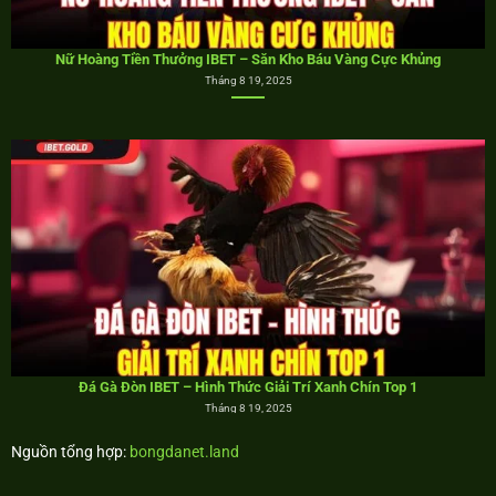
Đá Gà Đòn IBET – Hình Thức Giải Trí Xanh Chín Top 1
Tháng 8 19, 2025
Nguồn tổng hợp:
bongdanet.land