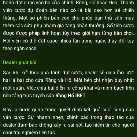
hành đặt cược vào ba cửa chính: Rồng, Hổ hoặc Hòa. Thành
viên cược dự đoán bên nào có lá bài cao hơn sẽ chiến
thắng. Một số phiên bản còn cho phép bạn thử vận may
thêm các cửa phụ nhằm gia tăng phần thưởng. Số tiền cược
được được phép linh hoạt tùy theo giới hạn từng bàn chơi.
Hội viên có thể đặt cược nhiều lần trong ngày, thay đổi tùy
theo ngân sách.
Dealer phát bài
Sau khi kết thúc quá trình đặt cược, dealer sẽ chia lần lượt
hai lá bài cho cửa Rồng và Hổ. Mỗi bên chỉ nhận duy nhất
một quân. Việc chia bài diễn ra công khai và minh bạch trên
nền tảng trực tuyến của
Rồng Hổ IBET
.
Đây là bước quan trọng quyết định kết quả cuối cùng của
ván cược. Sự nhanh nhẹn, chính xác trong thao tác của
dealer đảm bảo không xảy ra sai sót, tạo niềm tin cho người
chơi trải nghiệm liên tục.