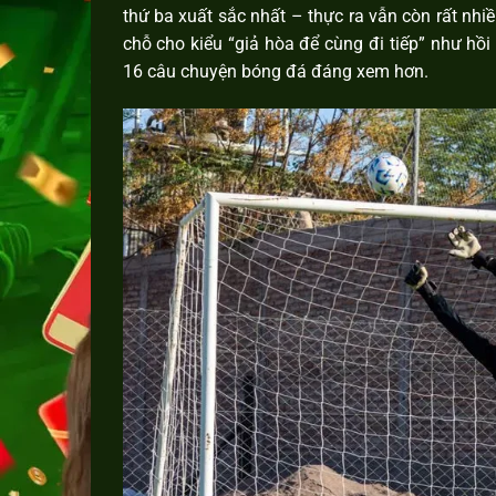
thứ ba xuất sắc nhất – thực ra vẫn còn rất nhiề
chỗ cho kiểu “giả hòa để cùng đi tiếp” như hồi
16 câu chuyện bóng đá đáng xem hơn.