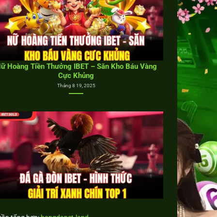
Gà Đòn IBET – Hình Thức Giải Trí Xanh Chín Top 1
Tháng 8 19, 2025