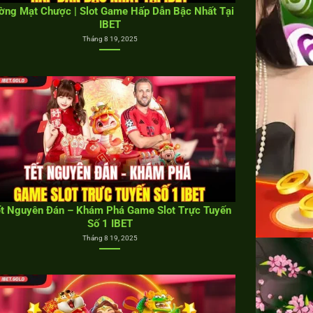
t Nguyên Đán – Khám Phá Game Slot Trực Tuyến
Số 1 IBET
Tháng 8 19, 2025
ữ Hoàng Tiền Thưởng IBET – Săn Kho Báu Vàng
Cực Khủng
Tháng 8 19, 2025