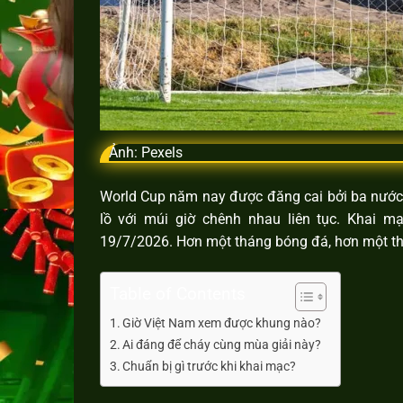
Ảnh: Pexels
World Cup năm nay được đăng cai bởi ba nước 
lồ với múi giờ chênh nhau liên tục. Khai m
19/7/2026. Hơn một tháng bóng đá, hơn một thá
Table of Contents
Giờ Việt Nam xem được khung nào?
Ai đáng để cháy cùng mùa giải này?
Chuẩn bị gì trước khi khai mạc?