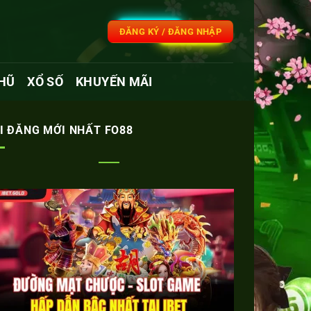
iêu Cấp ACE – Đẳng Cấp Bom Tấn Nổ Hũ Thế Hệ
Mới 2025
Tháng 8 19, 2025
ĐĂNG KÝ / ĐĂNG NHẬP
HŨ
XỔ SỐ
KHUYẾN MÃI
I ĐĂNG MỚI NHẤT FO88
ờng Mạt Chược | Slot Game Hấp Dẫn Bậc Nhất Tại
IBET
Tháng 8 19, 2025