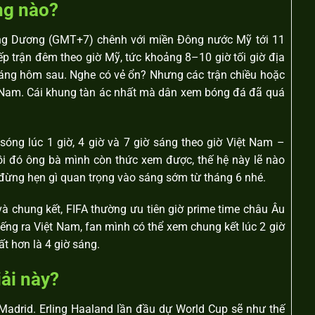
ng nào?
ông Dương (GMT+7) chênh với miền Đông nước Mỹ tới 11
 xếp trận đêm theo giờ Mỹ, tức khoảng 8–10 giờ tối giờ địa
sáng hôm sau. Nghe có vẻ ổn? Nhưng các trận chiều hoặc
iệt Nam. Cái khung tàn ác nhất mà dân xem bóng đá đã quá
óng lúc 1 giờ, 4 giờ và 7 giờ sáng theo giờ Việt Nam –
ồi đó ông bà mình còn thức xem được, thế hệ này lẽ nào
à đừng hẹn gì quan trọng vào sáng sớm từ tháng 6 nhé.
và chung kết, FIFA thường ưu tiên giờ prime time châu Âu
iếng ra Việt Nam, fan mình có thể xem chung kết lúc 2 giờ
t hơn là 4 giờ sáng.
ải này?
adrid. Erling Haaland lần đầu dự World Cup sẽ như thế