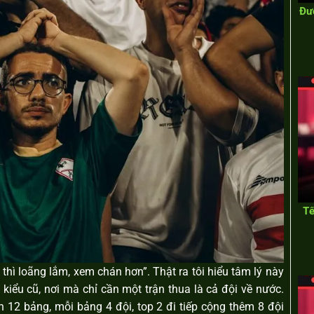
Tế
thì loãng lắm, xem chán hơn”. Thật ra tôi hiểu tâm lý này
N
kiểu cũ, nơi mà chỉ cần một trận thua là cả đội về nước.
12 bảng, mỗi bảng 4 đội, top 2 đi tiếp cộng thêm 8 đội