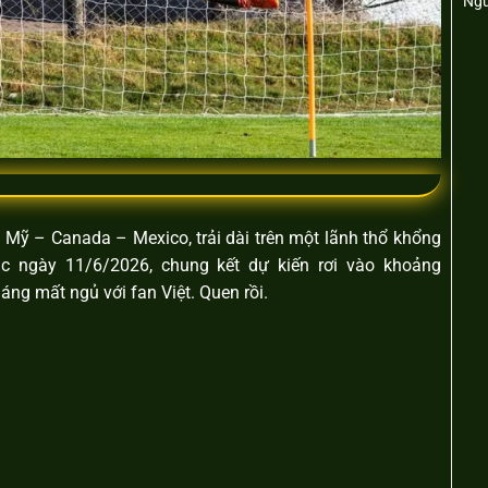
Ngu
Đá
Mỹ – Canada – Mexico, trải dài trên một lãnh thổ khổng
ạc ngày 11/6/2026, chung kết dự kiến rơi vào khoảng
ng mất ngủ với fan Việt. Quen rồi.
Đá 