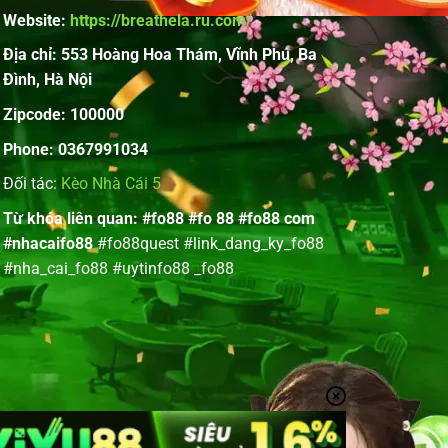
Website:
https://breathela.ru.com/
Tháng 8 19, 2025
Địa chỉ: 553 Hoàng Hoa Thám, Vĩnh Phú, Ba
Đình, Hà Nội
Zipcode: 100000
Phone: 0367991034
Đối tác:
Kèo Nhà Cái 5
Từ khóa liên quan: #fo88 #fo 88 #fo88 com
#nhacaifo88
#fo88quest #link_dang_ky_fo88
ì Tố Online IBET – Game Bài Đỉnh Cao Được Yêu
#nha_cai_fo88 #uytinfo88 _fo88
Thích Nhất
Tháng 8 19, 2025