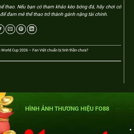
h thể thao. Nếu bạn có tham khảo kèo bóng đá, hãy chơi có
 để đam mê thể thao trở thành gánh nặng tài chính.
Ch
World Cup 2026 – Fan Việt chuẩn bị tinh thần chưa?
HÌNH ẢNH THƯƠNG HIỆU FO88
V