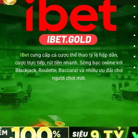
IBet
cung cấp cá cược thể thao tỷ lệ hấp dẫn,
cược trực tiếp, rút tiền nhanh. Sòng bạc online với
Blackjack, Roulette, Baccarat và nhiều ưu đãi cho
người chơi mới.
X