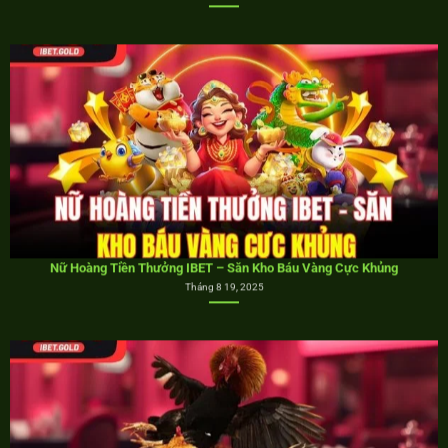
Nữ Hoàng Tiền Thưởng IBET – Săn Kho Báu Vàng Cực Khủng
Tháng 8 19, 2025