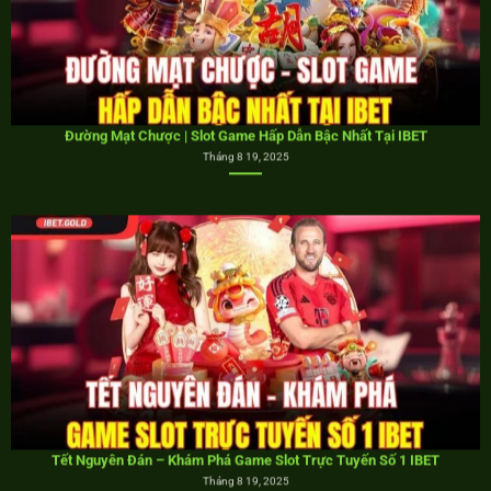
Đường Mạt Chược | Slot Game Hấp Dẫn Bậc Nhất Tại IBET
Tháng 8 19, 2025
Tết Nguyên Đán – Khám Phá Game Slot Trực Tuyến Số 1 IBET
Tháng 8 19, 2025