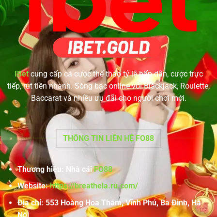
Đá Gà Thomo – Sôi Động, Kịch Tính, Rinh Ngay Thưởng Lớn
Tháng 8 19, 2025
IBet
cung cấp cá cược thể thao tỷ lệ hấp dẫn, cược trực
tiếp, rút tiền nhanh. Sòng bạc online với Blackjack, Roulette,
Baccarat và nhiều ưu đãi cho người chơi mới.
THÔNG TIN LIÊN HỆ FO88
Dàn Sao Đánh Cá IBET – Thế Giới Săn Thưởng Dưới Đại Dương
Thương hiệu: Nhà cái
FO88
Tháng 8 19, 2025
Website:
https://breathela.ru.com/
Địa chỉ: 553 Hoàng Hoa Thám, Vĩnh Phú, Ba Đình, Hà
Nội